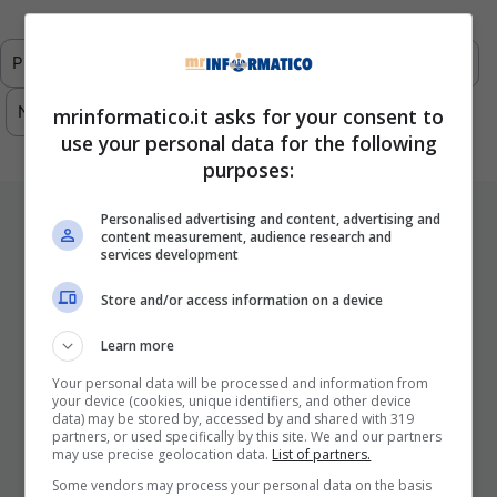
Previous
1
2
3
4
5
…
293
Next
mrinformatico.it asks for your consent to
use your personal data for the following
purposes:
ULTIMI ARTICOLI
Personalised advertising and content, advertising and
content measurement, audience research and
services development
Store and/or access information on a device
Learn more
Your personal data will be processed and information from
your device (cookies, unique identifiers, and other device
data) may be stored by, accessed by and shared with 319
partners, or used specifically by this site. We and our partners
may use precise geolocation data.
List of partners.
I Pro E I Contro Di Una Nuova Moda
Che Punta A Cambiare Il Tabacco
Some vendors may process your personal data on the basis