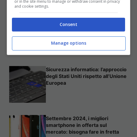
or in the site menu to manage or withdraw consent in privacy
and cookie settings.
Come mettere in sicurezza il
Consent
proprio sito web
Manage options
Sicurezza informatica: l’approccio
degli Stati Uniti rispetto all’Unione
Europea
Settembre 2024, i migliori
smartphone in offerta sul
mercato: bisogna fare in fretta