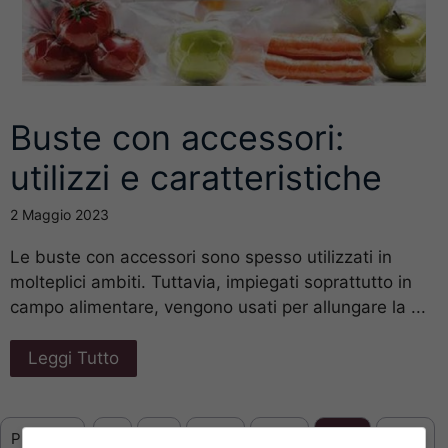
Buste con accessori:
utilizzi e caratteristiche
2 Maggio 2023
Le buste con accessori sono spesso utilizzati in
molteplici ambiti. Tuttavia, impiegati soprattutto in
campo alimentare, vengono usati per allungare la ...
Leggi Tutto
Previous
1
…
289
290
291
292