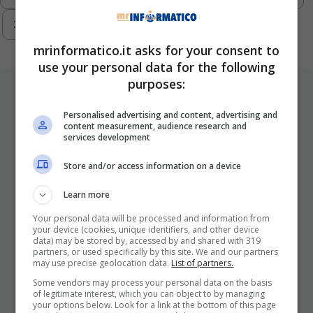
293
Next
mrinformatico.it asks for your consent to
use your personal data for the following
purposes:
ULTIMI ARTICOLI
Personalised advertising and content, advertising and
content measurement, audience research and
services development
Store and/or access information on a device
Learn more
Your personal data will be processed and information from
your device (cookies, unique identifiers, and other device
data) may be stored by, accessed by and shared with 319
I Pro E I Contro Di Una Nuova Moda
partners, or used specifically by this site. We and our partners
Che Punta A Cambiare Il Tabacco
may use precise geolocation data.
List of partners.
Per Sempre
Some vendors may process your personal data on the basis
of legitimate interest, which you can object to by managing
25 Novembre 2025
your options below. Look for a link at the bottom of this page