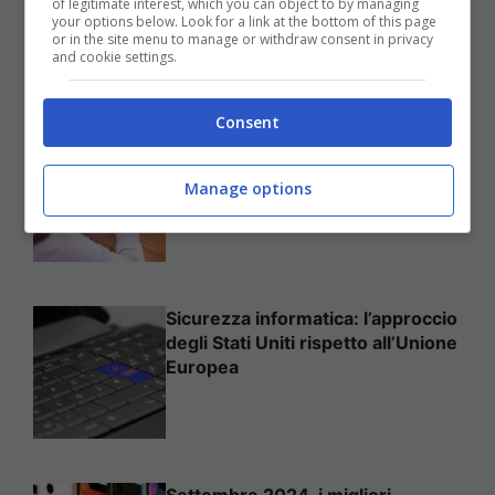
of legitimate interest, which you can object to by managing
Per Sempre
your options below. Look for a link at the bottom of this page
or in the site menu to manage or withdraw consent in privacy
25 Novembre 2025
and cookie settings.
Consent
Come mettere in sicurezza il
proprio sito web
Manage options
Sicurezza informatica: l’approccio
degli Stati Uniti rispetto all’Unione
Europea
Settembre 2024, i migliori