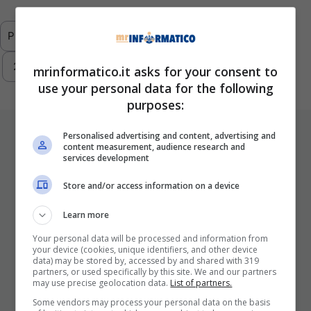
Previous
1
2
3
4
5
6
…
293
Next
mrinformatico.it asks for your consent to
use your personal data for the following
purposes:
ULTIMI ARTICOLI
Personalised advertising and content, advertising and
content measurement, audience research and
services development
Store and/or access information on a device
Learn more
Your personal data will be processed and information from
your device (cookies, unique identifiers, and other device
data) may be stored by, accessed by and shared with 319
partners, or used specifically by this site. We and our partners
I Pro E I Contro Di Una Nuova Moda
may use precise geolocation data.
List of partners.
Che Punta A Cambiare Il Tabacco
Some vendors may process your personal data on the basis