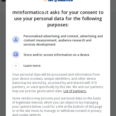
mrinformatico.it asks for your consent to
use your personal data for the following
ULTIMI ARTICOLI
purposes:
Personalised advertising and content, advertising and
content measurement, audience research and
services development
Store and/or access information on a device
Learn more
Your personal data will be processed and information from
I Pro E I Contro Di Una Nuova Moda
your device (cookies, unique identifiers, and other device
data) may be stored by, accessed by and shared with 319
Che Punta A Cambiare Il Tabacco
partners, or used specifically by this site. We and our partners
Per Sempre
may use precise geolocation data.
List of partners.
Some vendors may process your personal data on the basis
25 Novembre 2025
of legitimate interest, which you can object to by managing
your options below. Look for a link at the bottom of this page
or in the site menu to manage or withdraw consent in privacy
and cookie settings.