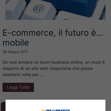
E-commerce, il futuro è…
mobile
26 Giugno 2017
Se vuoi avviare un buon business online, un must è
disporre di un sito web responsive che possa
adattarsi volta per ...
Leggi Tutto
1
2
3
…
293
Next