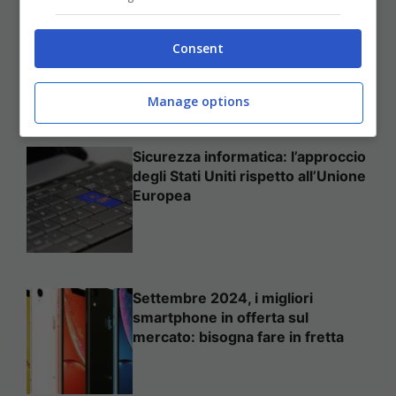
Come mettere in sicurezza il
proprio sito web
Consent
Manage options
Sicurezza informatica: l’approccio
degli Stati Uniti rispetto all’Unione
Europea
Settembre 2024, i migliori
smartphone in offerta sul
mercato: bisogna fare in fretta