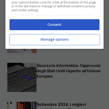
your options below. Look for a link at the bottom of this page
25 Novembre 2025
or in the site menu to manage or withdraw consent in privacy
and cookie settings.
Consent
Come mettere in sicurezza il
proprio sito web
Manage options
Sicurezza informatica: l’approccio
degli Stati Uniti rispetto all’Unione
Europea
Settembre 2024, i migliori