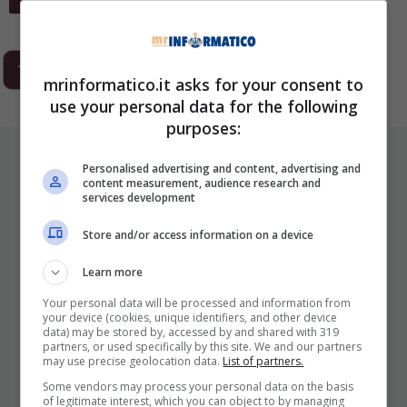
1
2
3
…
293
Next
mrinformatico.it asks for your consent to
use your personal data for the following
purposes:
ULTIMI ARTICOLI
Personalised advertising and content, advertising and
content measurement, audience research and
services development
Store and/or access information on a device
Learn more
Your personal data will be processed and information from
your device (cookies, unique identifiers, and other device
data) may be stored by, accessed by and shared with 319
partners, or used specifically by this site. We and our partners
I Pro E I Contro Di Una Nuova Moda
may use precise geolocation data.
List of partners.
Che Punta A Cambiare Il Tabacco
Some vendors may process your personal data on the basis
Per Sempre
of legitimate interest, which you can object to by managing