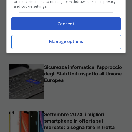
or in the site menu to manage or withdraw consent in privacy
and cookie settings.
Come mettere in sicurezza il
Consent
proprio sito web
Manage options
Sicurezza informatica: l’approccio
degli Stati Uniti rispetto all’Unione
Europea
Settembre 2024, i migliori
smartphone in offerta sul
mercato: bisogna fare in fretta