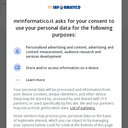
…
293
Next
mrinformatico.it asks for your consent to
use your personal data for the following
purposes:
ULTIMI ARTICOLI
Personalised advertising and content, advertising and
content measurement, audience research and
services development
Store and/or access information on a device
Learn more
Your personal data will be processed and information from
your device (cookies, unique identifiers, and other device
data) may be stored by, accessed by and shared with 319
I Pro E I Contro Di Una Nuova Moda
partners, or used specifically by this site. We and our partners
Che Punta A Cambiare Il Tabacco
may use precise geolocation data.
List of partners.
Per Sempre
Some vendors may process your personal data on the basis
of legitimate interest, which you can object to by managing
25 Novembre 2025
your options below. Look for a link at the bottom of this page