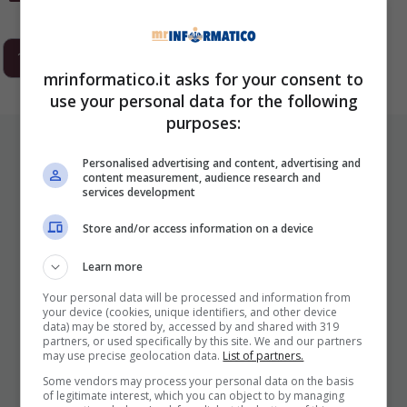
1
2
3
…
293
Next
mrinformatico.it asks for your consent to
use your personal data for the following
purposes:
ULTIMI ARTICOLI
Personalised advertising and content, advertising and
content measurement, audience research and
services development
Store and/or access information on a device
Learn more
Your personal data will be processed and information from
your device (cookies, unique identifiers, and other device
data) may be stored by, accessed by and shared with 319
I Pro E I Contro Di Una Nuova Moda
partners, or used specifically by this site. We and our partners
may use precise geolocation data.
List of partners.
Che Punta A Cambiare Il Tabacco
Some vendors may process your personal data on the basis
Per Sempre
of legitimate interest, which you can object to by managing