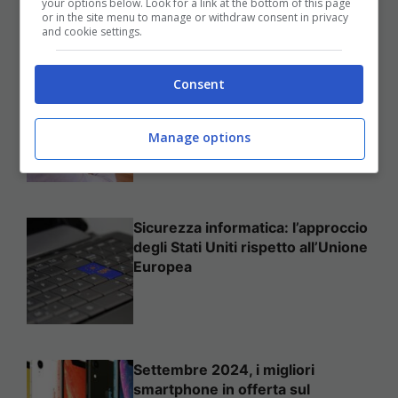
your options below. Look for a link at the bottom of this page
25 Novembre 2025
or in the site menu to manage or withdraw consent in privacy
and cookie settings.
Consent
Come mettere in sicurezza il
proprio sito web
Manage options
Sicurezza informatica: l’approccio
degli Stati Uniti rispetto all’Unione
Europea
Settembre 2024, i migliori
smartphone in offerta sul