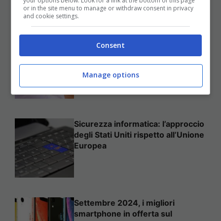
your options below. Look for a link at the bottom of this page
25 Novembre 2025
or in the site menu to manage or withdraw consent in privacy
and cookie settings.
Come mettere in sicurezza il
Consent
proprio sito web
Manage options
Sicurezza informatica: l’approccio
degli Stati Uniti rispetto all’Unione
Europea
Settembre 2024, i migliori
smartphone in offerta sul