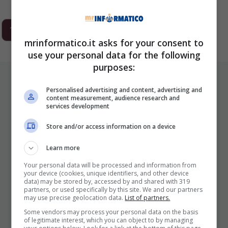
1
2
3
…
293
Next
mrinformatico.it asks for your consent to
use your personal data for the following
purposes:
ULTIMI ARTICOLI
Personalised advertising and content, advertising and
content measurement, audience research and
services development
Store and/or access information on a device
Learn more
Your personal data will be processed and information from
your device (cookies, unique identifiers, and other device
data) may be stored by, accessed by and shared with 319
I Pro E I Contro Di Una Nuova Moda
partners, or used specifically by this site. We and our partners
may use precise geolocation data.
List of partners.
Che Punta A Cambiare Il Tabacco
Some vendors may process your personal data on the basis
Per Sempre
of legitimate interest, which you can object to by managing