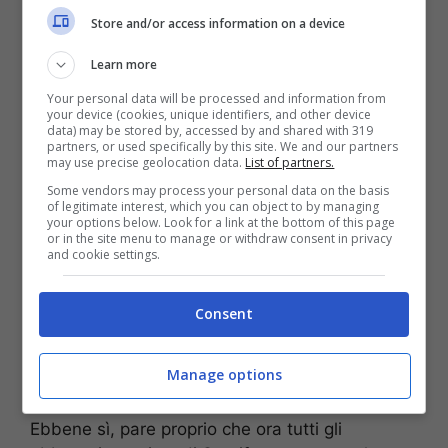
Store and/or access information on a device
saranno proprio loro, adesso, che potranno
godere in via sperimentale di un ulteriore bonus
Learn more
o per meglio dire benefit che potrebbe rendere
ancora più imperdibile e soprattutto unica la
Your personal data will be processed and information from
your device (cookies, unique identifiers, and other device
propria esperienza nell’utilizzo dell’applicazione
data) may be stored by, accessed by and shared with 319
partners, or used specifically by this site. We and our partners
di Spotify. Ma che, soprattutto, la accoglieranno
may use precise geolocation data.
List of partners.
senza dubbi a gran voce e con molto
Some vendors may process your personal data on the basis
entusiasmo: si tratta, infatti, di uno strumento
of legitimate interest, which you can object to by managing
your options below. Look for a link at the bottom of this page
da sempre molto atteso e che potrebbe ora
or in the site menu to manage or withdraw consent in privacy
rendere l’utilizzo dell’app senza concorrenti. Ma
and cookie settings.
di cosa stiamo parlando?
Consent
Nuova funzione spotify,
come funziona
Manage options
Ebbene sì, pare proprio che ora tutti gli