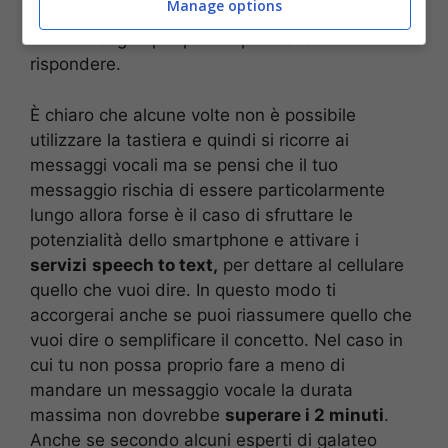
Manage options
stessi scrivendo per fornire al destinatario ciò di
cui ha bisogno per poterti poi a sua volta
rispondere.
È chiaro che alcune volte non è possibile
utilizzare la tastiera e quindi si ricorre ai
messaggi vocali ma se pensi che il tuo
messaggio rischia di essere particolarmente
lungo allora forse è il caso di sfruttare le
potenzialità dello smartphone e attivare i
servizi
speech to text,
per dettare al cellulare
quello che vuoi dire. In questo modo ti
accorgerai anche se puoi riassumere quello che
vuoi dire o semplificare il concetto. Nel caso in
cui tu non possa proprio fare a meno di
mandare un messaggio vocale la durata
massima non dovrebbe
superare i 2 minuti
.
Anche se secondo alcuni esperti di galateo