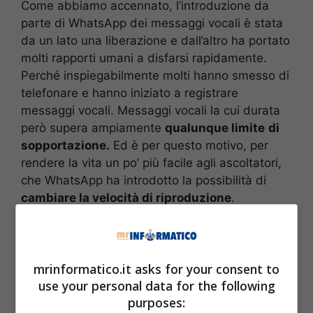
Come abbiamo accennato, l’introduzione da
parte di WhatsApp dei messaggi vocali è stata
da un lato una liberazione e dall’altro ha portato
molti rapporti umani a disfarsi rapidamente.
Perché inspiegabilmente molti hanno smesso di
telefonare e hanno iniziato a registrare
messaggi vocali. Messaggi vocali la cui durata
però supera ampiamente
qualunque limite
di
sopportazione.
Ed è per questo motivo, per
rendere la vita un po’ più facile agli ascoltatori,
che WhatsApp ha introdotto la possibilità di
cambiare la velocità di riproduzione
.
mrinformatico.it asks for your consent to
use your personal data for the following
purposes: