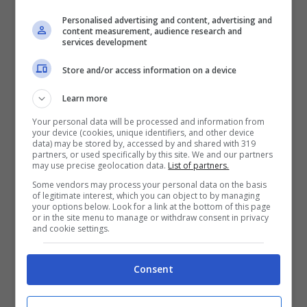
Personalised advertising and content, advertising and
content measurement, audience research and
services development
Store and/or access information on a device
Learn more
Messaggi vocali su WhatsApp, un problema in questo caso! –
mrinformatico.it
Your personal data will be processed and information from
your device (cookies, unique identifiers, and other device
data) may be stored by, accessed by and shared with 319
Ma sarebbe opportuno non pensare che chi
partners, or used specifically by this site. We and our partners
riceve i tuoi messaggi vocali lunghissimi debba
may use precise geolocation data.
List of partners.
necessariamente fare affidamento sulla
Some vendors may process your personal data on the basis
of legitimate interest, which you can object to by managing
riproduzione accelerata per poter ascoltare
your options below. Look for a link at the bottom of this page
tutto ciò che hai da dire. Trattandosi di
or in the site menu to manage or withdraw consent in privacy
and cookie settings.
messaggi e non di una telefonata il primo
criterio per una lunghezza ideale è quella di
limitarsi alle
informazioni strettamente
Consent
necessarie.
Il messaggio vocale dovrebbe
infatti essere conciso esattamente come se lo