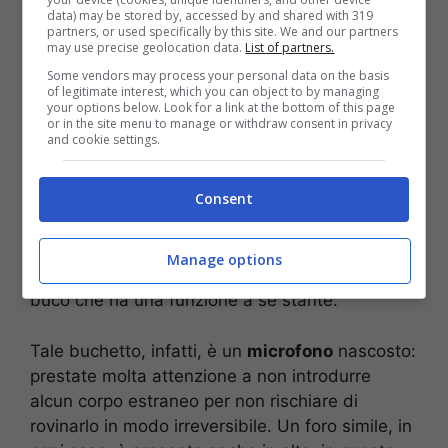
I cellulari moderni possiedono una serie di
data) may be stored by, accessed by and shared with 319
funzionalità che non tutti conoscono: sul fondo
partners, or used specifically by this site. We and our partners
may use precise geolocation data.
List of partners.
dello smartphone c’è ad esempio un piccolo
buco che svolge funzioni davvero importanti.
Some vendors may process your personal data on the basis
of legitimate interest, which you can object to by managing
Chi ha un telefono Android lo avrà sicuramente
your options below. Look for a link at the bottom of this page
or in the site menu to manage or withdraw consent in privacy
notato: è presente infatti proprio nella parte
and cookie settings.
inferiore. Con molta probabilità, la stragrande
maggioranza delle persone non lo avrà visto:
Consent
per questo motivo, c’è ancora tempo per
rimediare. Non stiamo tuttavia parlando
del foro
per la NanoSim o per la MicroSD
(che oggi si
Manage options
aprono attraverso una spilla), ma di un piccolo
buco che ha una funzione a sé stante.
Tale buchetto, infatti, è un
microfono
nascosto:
prestate molta attenzione a non introdurre
alcun corpo estraneo per non rischiare di
rovinarlo in modo irreversibile. Un foro simile, in