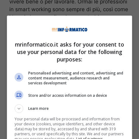
vivere bene o per lavorare. Ormai le professioni
in smart working sono sempre di più, così come
i lavori che senza il web non potrebbero
esistere. E per tutte le persone che lavorano da
casa oppure che usano tanto il pc, che sia per
gaming, per usufruire di servizi streaming di
mrinformatico.it asks for your consent to
ogni genere o per navigare in internet per
use your personal data for the following
qualsiasi ragione, è bene che il proprio wi-fi sia
purposes:
efficiente al massimo
senza correre alcun
rischio
. Inizia dal giusto posizionamento del
Personalised advertising and content, advertising and
content measurement, audience research and
modem.
services development
Store and/or access information on a device
Learn more
Your personal data will be processed and information from
your device (cookies, unique identifiers, and other device
data) may be stored by, accessed by and shared with 319
partners, or used specifically by this site. We and our partners
may use precise geolocation data.
List of partners.