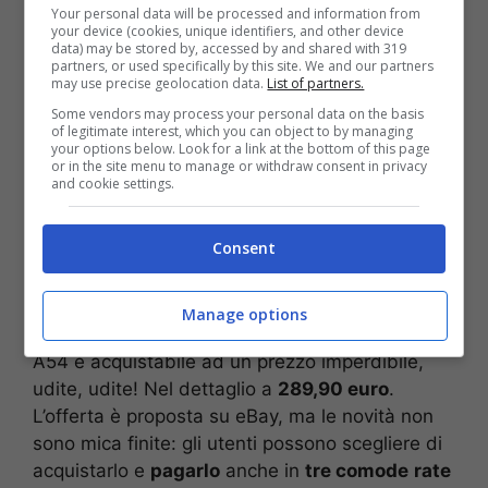
A tal proposito, non possiamo non citare
Your personal data will be processed and information from
l’offerta imperdibile presente su
eBay,
sito su
your device (cookies, unique identifiers, and other device
data) may be stored by, accessed by and shared with 319
cui era stata pubblicata un’offerta poco
partners, or used specifically by this site. We and our partners
tempo fa sempre relativa ad uno smartphone
may use precise geolocation data.
List of partners.
Samsung
: il tanto amato
Galaxy A54
è
Some vendors may process your personal data on the basis
of legitimate interest, which you can object to by managing
acquistabile a
meno di 300 euro
. Si tratta di
your options below. Look for a link at the bottom of this page
un’offerta veramente che sta andando a ruba.
or in the site menu to manage or withdraw consent in privacy
and cookie settings.
L’offerta non è mica
Consent
finita
Manage options
Come detto in precedenza, il Samsung Galaxy
A54 è acquistabile ad un prezzo imperdibile,
udite, udite! Nel dettaglio a
289,90 euro
.
L’offerta è proposta su eBay, ma le novità non
sono mica finite: gli utenti possono scegliere di
acquistarlo e
pagarlo
anche in
tre comode
rate