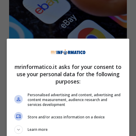
eBay, l’offerta imperdibile per acquistare Samsung Galaxy A54
(Mrinformatico.it)
mrinformatico.it asks for your consent to
Fare a meno del cellulare è impossibile,
use your personal data for the following
praticamente è sempre con noi. Con il corso del
purposes:
tempo, però, questo potrebbe danneggiarsi e
ciò significa solo una cosa:
doverlo sostituire
.
Personalised advertising and content, advertising and
Non tutti, però, sono disposti a spendere
content measurement, audience research and
services development
grosse cifre
per l’acquisto e, di conseguenza,
vanno alla ricerca di un prodotto ben prestante
Store and/or access information on a device
venduto ad una fascia di
prezzo medio
.
Learn more