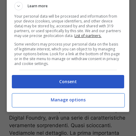
Learn more
mercato pieno di concorrenti. Nel 2020, infine,
arriva la PS5 una consolle molto evoluta a livello
Your personal data will be processed and information from
your device (cookies, unique identifiers, and other device
tecnico ma purtroppo per la Sony
zavorrata in
data) may be stored by, accessed by and shared with 319
termini di vendite dall’avvento
della pandemia
partners, or used specifically by this site. We and our partners
may use precise geolocation data.
List of partners.
da coronavirus covid-19 che ne riduce l’impatto
Some vendors may process your personal data on the basis
commerciale.
of legitimate interest, which you can object to by managing
your options below. Look for a link at the bottom of this page
or in the site menu to manage or withdraw consent in privacy
Le nuove caratteristiche
and cookie settings.
rivelate
Consent
PS5 che, come accennato,
entro il 2024 verrà
sopravanzata dalla nuova PS5 Pro
.
Una Play
Manage options
Station che, secondo le anticipazioni
dell’autorevole sito specializzato nel settore,
Digital Foundry, avrà una serie di caratteristiche
veramente sorprendenti. Quasi scioccanti.
Vediamole nel dettaglio. La prima importanta