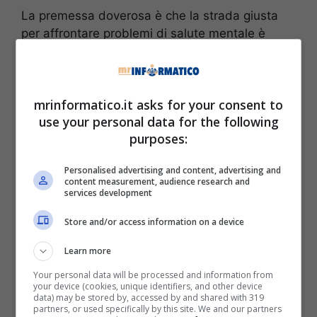
La premessa doverosa è che la strada giusta
per affrontare problemi di salute mentale è
sempre quella della psicoterapia. Non esistono
siti web miracolosi in grado di farti guarire
dall’ansia, dalla depressione o da altri disturbi
mrinformatico.it asks for your consent to
emotivi e psicologici che tutti noi possiamo
use your personal data for the following
incontrare nel nostro percorso di vita. Se senti
purposes:
di aver bisogno d’aiuto, dunque, rivolgiti ad un
professionista. Questo
sito web è utile
per chi
Personalised advertising and content, advertising and
ha bisogno di ritrovare un po’ la strada in un
content measurement, audience research and
periodo confuso, ma non deve sostituirsi ad una
services development
terapia.
Store and/or access information on a device
Learn more
Your personal data will be processed and information from
your device (cookies, unique identifiers, and other device
data) may be stored by, accessed by and shared with 319
partners, or used specifically by this site. We and our partners