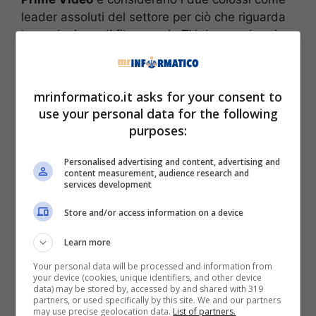
leader assoluti del settore per ciò che riguarda
la produzione di film e serie TV da guardare in
streaming. A quanto pare c’è una terza realtà
che domina, come conferma la
75esima
cerimonia degli Emmy Awards
che si è da
mrinformatico.it asks for your consent to
poco tenuta.
use your personal data for the following
purposes:
Personalised advertising and content, advertising and
content measurement, audience research and
services development
Store and/or access information on a device
Learn more
Your personal data will be processed and information from
your device (cookies, unique identifiers, and other device
data) may be stored by, accessed by and shared with 319
Pochi premi e riconoscimenti per Netflix e Prime Video agli
partners, or used specifically by this site. We and our partners
may use precise geolocation data.
List of partners.
Emmy Awards – Foto Ansa – mrinformatico.it