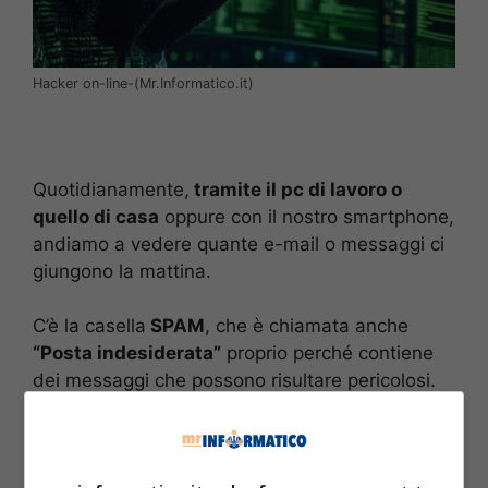
Hacker on-line-(Mr.Informatico.it)
Quotidianamente,
tramite il pc di lavoro o
quello di casa
oppure con il nostro smartphone,
andiamo a vedere quante e-mail o messaggi ci
giungono la mattina.
C’è la casella
SPAM
, che è chiamata anche
“Posta indesiderata”
proprio perché contiene
dei messaggi che possono risultare pericolosi.
Come arrivano i messaggi SPAM? La maggior
parte delle volte, la responsabilità ricade su di
noi, perché quando si va a curiosare su siti non