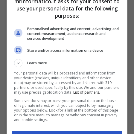
legali, di conseguenza
giungono delle e-mail
mrinformatico.it asks for your consent to
use your personal data for the following
non altamente sicure.
purposes:
Messaggi di persone o siti che sanno già il
Personalised advertising and content, advertising and
nostro nome, che ci invogliano a
cliccare su un
content measurement, audience research and
link misterioso
che se aperto può causare
services development
qualche problemino.
Store and/or access information on a device
Non bisogna arrendersi, perché i quotidiani
Learn more
sistemi di Google ed Android
possono
Your personal data will be processed and information from
aggiungere alla lista nera questi indirizzi o
your device (cookies, unique identifiers, and other device
numeri di telefono.
data) may be stored by, accessed by and shared with 319
partners, or used specifically by this site. We and our partners
may use precise geolocation data.
List of partners.
Come fare?
Some vendors may process your personal data on the basis
of legitimate interest, which you can object to by managing
your options below. Look for a link at the bottom of this page
or in the site menu to manage or withdraw consent in privacy
Per poter definitivamente eliminare queste
and cookie settings.
telefonate fastidiose è fondamentale
andare
sull’app delle chiamate
sul tuo smartphone o