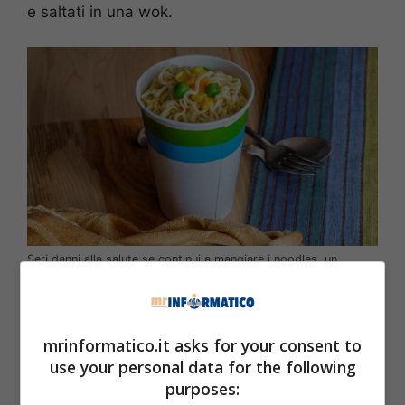
e saltati in una wok.
Seri danni alla salute se continui a mangiare i noodles, un
alimento precotto molto processato – mrinformatico.it
L’allarme degli esperti riguarda proprio questo
alimento precotto sempre più scelto perché
mrinformatico.it asks for your consent to
pratico, economico e veloce da preparare.
use your personal data for the following
purposes:
Solitamente viene venduto o servito all’interno