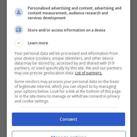
di sacchetti di plastica o tazze che contengono
Personalised advertising and content, advertising and
la pasta e il condimento. L’acqua viene invece
content measurement, audience research and
trasformata in brodo. È un piatto “modaiolo”,
services development
che si può mangiare anche mentre si cammina
Store and/or access information on a device
però non è di certo il più salutare, perché
è uno
dei più processati al mondo.
Learn more
Your personal data will be processed and information from
A lanciare l’allarme sui noodles istantanei è
your device (cookies, unique identifiers, and other device
stato
Barry Popkin
, professore americano di
data) may be stored by, accessed by and shared with 319
partners, or used specifically by this site. We and our partners
nutrizione dell’Università della Carolina del
may use precise geolocation data.
List of partners.
Nord. Il motivo che desta più preoccupazione
Some vendors may process your personal data on the basis
sono gli
alti livelli di sale contenuti nei
of legitimate interest, which you can object to by managing
your options below. Look for a link at the bottom of this page
noodles
: infatti se ne aumenta il quantitativo
or in the site menu to manage or withdraw consent in privacy
proprio per ridurre tempi di cottura e per
and cookie settings.
migliorare la consistenza del prodotto. Il sale è
presente in abbondanza anche nelle bustine
Consent
fornite come condimento.