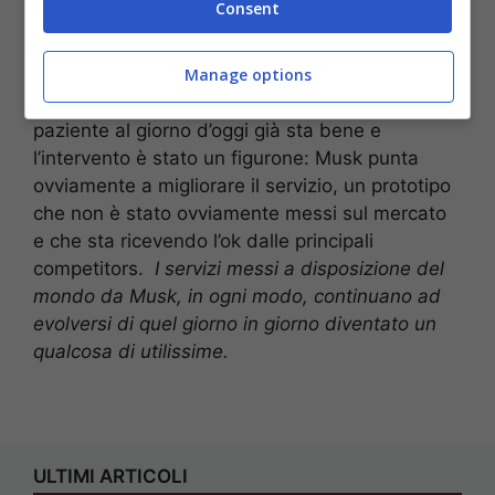
Consent
primo chip della storia in un paziente
tetraplegico. Per l’imprenditore, il paziente zero
non avrebbe riportato danni e i miglioramenti
Manage options
supererebbero i problemi. Tralasciando ciò, il
paziente al giorno d’oggi già sta bene e
l’intervento è stato un figurone: Musk punta
ovviamente a migliorare il servizio, un prototipo
che non è stato ovviamente messi sul mercato
e che sta ricevendo l’ok dalle principali
competitors.
I servizi messi a disposizione del
mondo da Musk, in ogni modo, continuano ad
evolversi di quel giorno in giorno diventato un
qualcosa di utilissime.
ULTIMI ARTICOLI