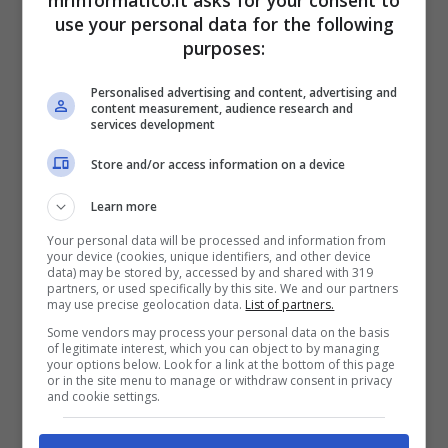
use your personal data for the following
purposes:
Elon Musk pensieroso – Mrinformatico.it
Personalised advertising and content, advertising and
content measurement, audience research and
Elon continua a sconvolgere il mondo con
services development
previsioni inaspettate e dichiarazioni
sorprendenti. Il magnate è sempre super attivo
Store and/or access information on a device
sui social network e tende ad utilizzare
Learn more
ovviamente il suo X (ha sostituito Twitter).
Rispondendo ad un utente su X, il nativo di
Your personal data will be processed and information from
your device (cookies, unique identifiers, and other device
Pretoria ha scritto che ben presto le persone
data) may be stored by, accessed by and shared with 319
partners, or used specifically by this site. We and our partners
non useranno gli smartphone perché tutte le
may use precise geolocation data.
List of partners.
sue funzioni saranno gestite e controllate
dai
Some vendors may process your personal data on the basis
chip Neuralink.
Ovviamente il suo avvertimento
of legitimate interest, which you can object to by managing
ha mandato in tilt gli esseri umani: questa
your options below. Look for a link at the bottom of this page
or in the site menu to manage or withdraw consent in privacy
nuova tecnologia non piace proprio a tutti.
and cookie settings.
Neuralink, nel mese di gennaio, ha installato il