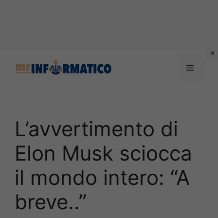
Vai
al
Menu
contenuto
L’avvertimento di
Elon Musk sciocca
il mondo intero: “A
breve..”