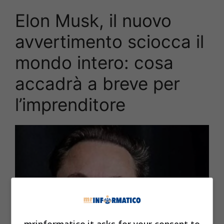
Elon Musk, il nuovo
avvertimento sciocca il
mondo intero: cosa
accadrà a breve per
l’imprenditore
mrinformatico.it asks for your consent to