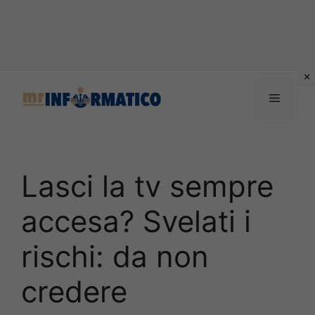
Vai
al
Menu
contenuto
Lasci la tv sempre
accesa? Svelati i
rischi: da non
credere