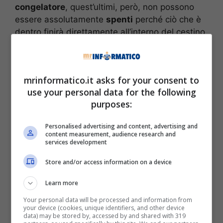
congelatore
, quest’ultimi, però, non possono
essere assolutamente
spenti
perché ciò che è
dentro finirà direttamente all’interno del cestino
dei rifiuti.
Ovviamente, però, fra gli elettrodomestici
mrinformatico.it asks for your consent to
presenti in ogni casa troviamo anche la
use your personal data for the following
televisione
. Purtroppo, una cattiva abitudine
purposes:
assai diffusa è quella di lasciare il
dispositivo
acceso
per interminabili
ore
. Sono tantissimi
Personalised advertising and content, advertising and
quelli che si addormentano sul divano o sul
content measurement, audience research and
services development
letto magari guardando il film e inevitabilmente
l’apparecchio continuerà ad essere acceso per
Store and/or access information on a device
tutta la nota, questo, però, con il tempo
potrebbe portare a delle
conseguenze
, ma
Learn more
quali?
Your personal data will be processed and information from
your device (cookies, unique identifiers, and other device
data) may be stored by, accessed by and shared with 319