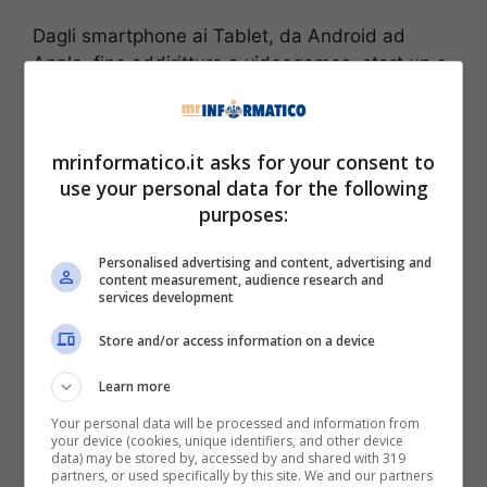
Dagli smartphone ai Tablet, da Android ad
Apple, fino addirittura a videogames, start up e
offerte da non farsi scappare: Koala Tech News
non lascia mai niente al caso e vuole rendere il
proprio lettore sempre informato, dovunque.
mrinformatico.it asks for your consent to
Anche su smartphone.
use your personal data for the following
purposes:
L’app: leggera e
Personalised advertising and content, advertising and
funzionale
content measurement, audience research and
services development
Proprio per questo, il sito web, ha progettato
Store and/or access information on a device
un’applicazione dedicata. Scaricabile su
Learn more
qualunque dispositivo Android, Apple e anche
Windows (una bella notizia anche per i molti
Your personal data will be processed and information from
your device (cookies, unique identifiers, and other device
possessori di Lumia che soffrono per la
data) may be stored by, accessed by and shared with 319
mancanza di servizi scaricabili). L’app di Koala
partners, or used specifically by this site. We and our partners