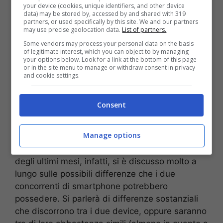
your device (cookies, unique identifiers, and other device
ultimi tempi: la ricarica wireless potrebbe
data) may be stored by, accessed by and shared with 319
partners, or used specifically by this site. We and our partners
essere agevolata con una struttura in vetro,
may use precise geolocation data.
List of partners.
senza impedirne la ricarica totale come avviene
Some vendors may process your personal data on the basis
con cover d’acciaio. Tuttavia, questo sembra
of legitimate interest, which you can object to by managing
your options below. Look for a link at the bottom of this page
solo un’ennesima voce di corridoio che circola
or in the site menu to manage or withdraw consent in privacy
sul prossimo atteso smartphone Apple.
and cookie settings.
In ogni caso ora, l’azienda di Cupertino, che
Consent
quest’anno festeggia il suo decennale dalla
vendita del primo smartphone, potrà scontrarsi
Manage options
ad armi pari con il nuovo Samsung Galaxy S8,
anche questo prossimo all’uscita. Nel corso
degli ultimi mesi, infatti, si è discusso molto a
lungo sulle possibili differenze che i due
concorrenti di smartphone potrebbero
possedere. Si parlerà di differenze sostanziali
che discorrono tra i due device, oppure saranno