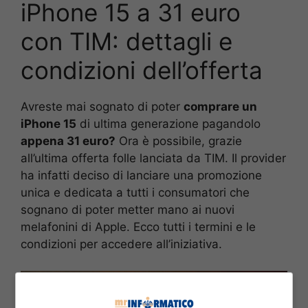
iPhone 15 a 31 euro
con TIM: dettagli e
condizioni dell’offerta
Avreste mai sognato di poter
comprare un
iPhone 15
di ultima generazione pagandolo
appena 31 euro?
Ora è possibile, grazie
all’ultima offerta folle lanciata da TIM. Il provider
ha infatti deciso di lanciare una promozione
unica e dedicata a tutti i consumatori che
sognano di poter metter mano ai nuovi
melafonini di Apple. Ecco tutti i termini e le
condizioni per accedere all’iniziativa.