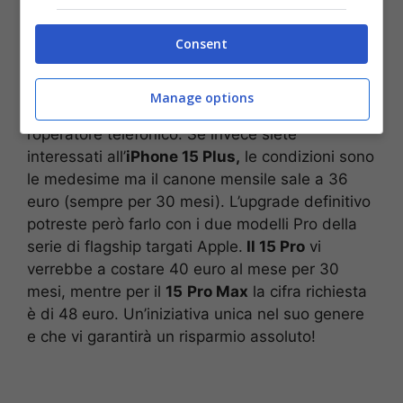
uno sconto sul finanziamento.
Consent
L’unico requisito base è quello di dover attivare
una linea mobile
e mantenerla per almeno 24
Manage options
mesi
o essere titolari di una linea fissa con
l’operatore telefonico. Se invece siete
interessati all’
iPhone 15 Plus,
le condizioni sono
le medesime ma il canone mensile sale a 36
euro (sempre per 30 mesi). L’upgrade definitivo
potreste però farlo con i due modelli Pro della
serie di flagship targati Apple.
Il 15 Pro
vi
verrebbe a costare 40 euro al mese per 30
mesi, mentre per il
15
Pro Max
la cifra richiesta
è di 48 euro. Un’iniziativa unica nel suo genere
e che vi garantirà un risparmio assoluto!