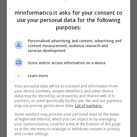
mrinformatico.it asks for your consent to
use your personal data for the following
purposes:
Personalised advertising and content, advertising and
content measurement, audience research and
services development
iPhone 15 a 31 euro, tutti i termini e le condizioni della promo di
TIM – mrinformatico.it
Store and/or access information on a device
Tutto quello che dovete fare è accedere al sito
Learn more
online o recarvi in un negozio fisico per
Your personal data will be processed and information from
procedere con l’attivazione. Il modello standard
your device (cookies, unique identifiers, and other device
data) may be stored by, accessed by and shared with 319
richiede
un costo mensile di 31 euro,
con 30
partners, or used specifically by this site. We and our partners
may use precise geolocation data.
List of partners.
rate a
tasso zero e anticipo zero
pensate sia
per i già clienti che per coloro che non hanno un
Some vendors may process your personal data on the basis
of legitimate interest, which you can object to by managing
piano tariffario attivo. E se avete un vecchio
your options below. Look for a link at the bottom of this page
iPhone usato da rottamare, con
TIM Rivaluta
or in the site menu to manage or withdraw consent in privacy
and cookie settings.
Smartphone
potete darlo in permuta e ottenere