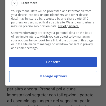
Esiste ad esempio un’app nascosta che può
Learn more
sicuramente esservi utile. Questa fenomenale
Your personal data will be processed and information from
applicazione si trova sui dispositivi Apple, un
your device (cookies, unique identifiers, and other device
particolare sugli iPhone che possiedono
un
data) may be stored by, accessed by and shared with 319
partners, or used specifically by this site. We and our partners
aggiornamento del software di sistema
may use precise geolocation data.
List of partners.
superiore ad iOS 17.2.
Stiamo parlando di
Some vendors may process your personal data on the basis
‘Diario’, la nuova app in cui potrete annotare le
of legitimate interest, which you can object to by managing
your options below. Look for a link at the bottom of this page
vostre esperienze di vita proprio come un
or in the site menu to manage or withdraw consent in privacy
classico diario segreto che utilizzavamo da
and cookie settings.
bambini. Una volta aperta e configurata, sono
tantissime le cose che potrete fare.
Consent
Potete inoltre suddividere il materiale per
Manage options
categorie, piazzando ad esempio
raggruppamenti per le foto, per gli allenamenti e
per altro ancora. Presenti poi alcune
impostazioni segrete: con tali opzioni, potrete
ad esempio aggiungere dei segnalibri per le