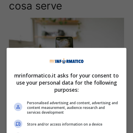
cosa serve
mrinformatico.it asks for your consent to
use your personal data for the following
purposes:
Osservare le notifiche sullo smartphone – Mrinformatico.it
Personalised advertising and content, advertising and
content measurement, audience research and
Forse in pochi lo sanno, ma i nostri cellulari
services development
possiedono anche dei segreti inaspettati che
Store and/or access information on a device
lasciano spesso e volentieri a bocca aperta.