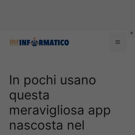
Vai
al
Menu
contenuto
In pochi usano
questa
meravigliosa app
nascosta nel