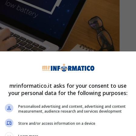
mrinformatico.it asks for your consent to use
your personal data for the following purposes:
ovuto a problemi di batteria – mrinformatico.it
Personalised advertising and content, advertising and content
are lungo tutto il ciclo di vita di un computer, che
measurement, audience research and services development
unzioni della batteria. Ad esempio, lasciare il
 anche quando la batteria è completamente carica,
Store and/or access information on a device
e drasticamente la vita della batteria. Attraverso