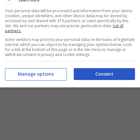
Learn more
enerare un’analisi dettagliata dello stato della
ario acquistarne una nuova o cambiare le tue
Your personal data will be processed and information from your device
(cookies, unique identifiers, and other device data) may be stored by,
accessed by and shared with 319 partners, or used specifically by this
site. We and our partners may use precise geolocation data.
List of
partners.
t dei comandi”
nella barra di ricerca di Windows e
Some vendors may process your personal data on the basis of legitimate
ratore” dal menu a tendina. Una volta aperto il
interest, which you can object to by managing your options below. Look
itare “powercfg /batteryreport”
e premere Invio.
for a link at the bottom of this page or in the site menu to manage or
withdraw consent in privacy and cookie settings.
he (generalmente) sarà salvato nella cartella
te, l’utente deve recarsi su Esplora file e
questo punto si può cercare il file del rapporto
Manage options
Consent
lo. Essendo un file HTML, verrà chiesto di scegliere