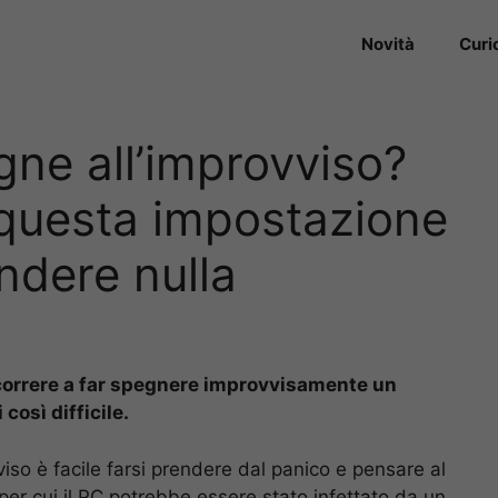
Novità
Curi
egne all’improvviso?
 questa impostazione
ndere nulla
ncorrere a far spegnere improvvisamente un
così difficile.
so è facile farsi prendere dal panico e pensare al
 per cui il PC potrebbe essere stato infettato da un