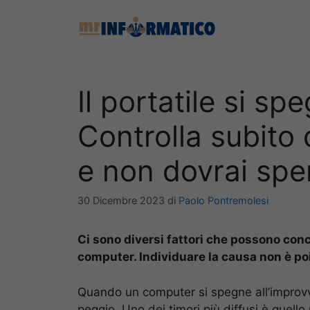
Vai
al
contenuto
Il portatile si sp
Controlla subito
e non dovrai spe
30 Dicembre 2023
di
Paolo Pontremolesi
Ci sono diversi fattori che possono co
computer. Individuare la causa non è poi 
Quando un computer si spegne all’improvvi
peggio. Uno dei timori più diffusi è quello