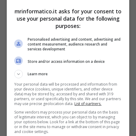
mrinformatico.it asks for your consent to
use your personal data for the following
purposes:
Applicazione Google Maps – Mrinformatico.it
Personalised advertising and content, advertising and
Google Maps è sicuramente uno strumento
content measurement, audience research and
services development
utilissimo ed affidabile: la qualità offerta da Big
G è a dir poco impressionante. L’app può
Store and/or access information on a device
portarvi praticamente ovunque e non serve
conoscere l’indirizzo: anche scrivendo il nome di
Learn more
un negozio, di un monumento o di un punto di
Your personal data will be processed and information from
interesse, su internet ci sarà il tasto per aprirvi
your device (cookies, unique identifiers, and other device
data) may be stored by, accessed by and shared with 319
l’app e per guidarvi. La mappa è completa e
partners, or used specifically by this site. We and our partners
offre anche altre informazioni come la velocità
may use precise geolocation data.
List of partners.
tenuta dal veicolo, la presenza di limiti o
Some vendors may process your personal data on the basis
of legitimate interest, which you can object to by managing
l’esistenza di problematiche legate al traffico.
your options below. Look for a link at the bottom of this page
Una delle modalità segrete più interessanti ma
or in the site menu to manage or withdraw consent in privacy
and cookie settings.
che nessuno
conosce è quella di Stret View
: è