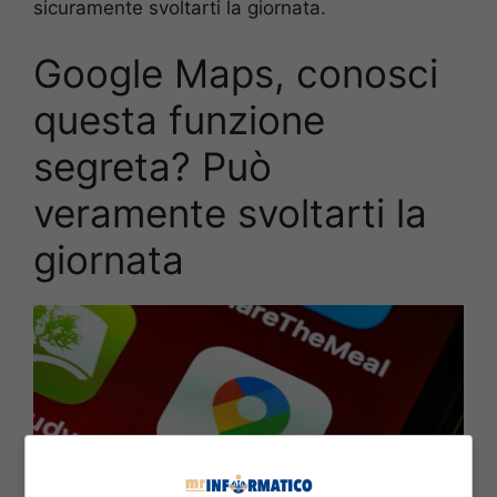
sicuramente svoltarti la giornata.
Google Maps, conosci
questa funzione
segreta? Può
veramente svoltarti la
giornata