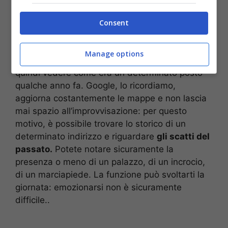
possibile infatti vedere come le strade sono
costruire nella realtà, ma è possibile anche fare
Consent
un viaggio nel tempo in un determinato luogo.
Manage options
Attraverso questa funzionalità, è possibile
quindi vedere come era un determinato posto
qualche anno fa. Google, lo ricordiamo,
aggiorna costantemente le mappe e non lascia
mai spazio all’improvvisazione: per questo
motivo, è possibile trovare lo storico di un
determinato indirizzo e riguardare
gli scatti del
passato.
Potete notare sicuramente la
presenza o meno di un palazzo, di un incrocio,
di un marciapiede. La funzione può svoltarti la
giornata: emozionarsi non è sicuramente
difficile..