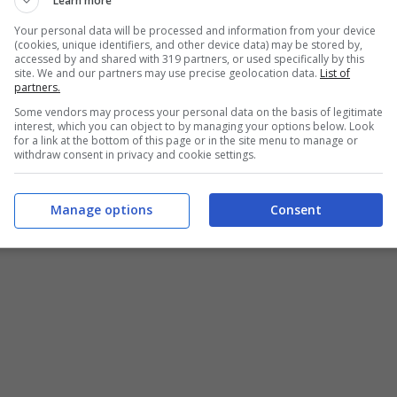
Learn more
ci sul
browser stesso
nel prossimo futuro.
o alle
estensioni
: al tempo stesso sarebbe
Your personal data will be processed and information from your device
(cookies, unique identifiers, and other device data) may be stored by,
ta in automatico tutte le
estensioni presenti
sia
accessed by and shared with 319 partners, or used specifically by this
ro
computer
.
site. We and our partners may use precise geolocation data.
List of
partners.
Some vendors may process your personal data on the basis of legitimate
interest, which you can object to by managing your options below. Look
for a link at the bottom of this page or in the site menu to manage or
withdraw consent in privacy and cookie settings.
Manage options
Consent