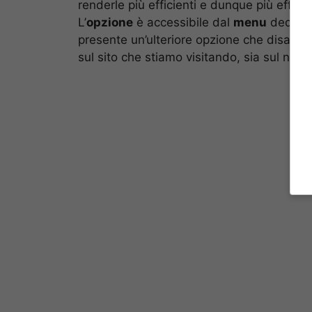
renderle più efficienti e dunque più effica
L’
opzione
è accessibile dal
menu
dedicat
presente un’ulteriore opzione che disabili
sul sito che stiamo visitando, sia sul nost