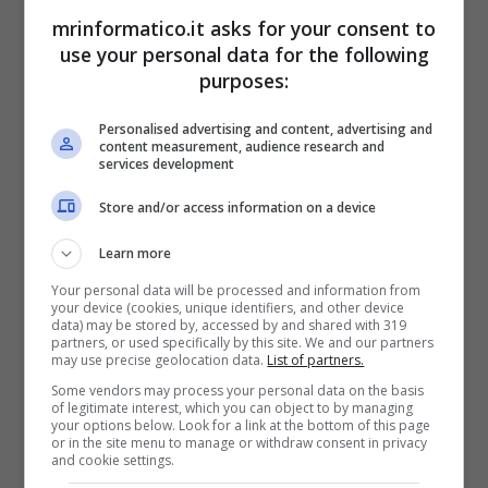
keyword più adatte tenendo conto anche dei
mrinformatico.it asks for your consent to
loro volumi di ricerca, al fine di valutarne le
use your personal data for the following
potenzialità competitive e prevedere in maniera
purposes:
verosimile quante visualizzazioni potrebbero
tradursi in azioni compiute all’interno del sito di
Personalised advertising and content, advertising and
destinazione.
content measurement, audience research and
services development
Legare la visibilità dell’annuncio ad alcune
Store and/or access information on a device
parole chiave, infatti, permette di farlo
Learn more
comparire accanto ad altri siti riguardanti
tematiche affini e questo garantisce un doppio
Your personal data will be processed and information from
your device (cookies, unique identifiers, and other device
risultato: da una parte, rende meno esplicita la
data) may be stored by, accessed by and shared with 319
natura pubblicitaria dell’oggetto in questione,
partners, or used specifically by this site. We and our partners
may use precise geolocation data.
List of partners.
aggirando la diffidenza di chi ha effettuato la
ricerca, dall’altra aumenta la sua incisività
Some vendors may process your personal data on the basis
of legitimate interest, which you can object to by managing
richiamando l’attenzione di una fetta di
your options below. Look for a link at the bottom of this page
or in the site menu to manage or withdraw consent in privacy
acquirenti già interessati all’argomento e quindi
and cookie settings.
psicologicamente predisposti a cliccare