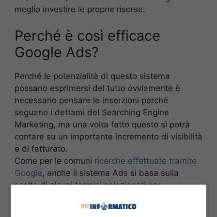
meglio investire le proprie risorse.
Perché è così efficace
Google Ads?
Perché le potenzialità di questo sistema
possano esprimersi del tutto ovviamente è
necessario pensare le inserzioni perché
seguano i dettami del Searching Engine
Marketing, ma una volta fatto questo si potrà
contare su un importante incremento di visibilità
e di fatturato.
Come per le comuni
ricerche effettuate tramite
Google
, anche il sistema Ads si basa sulla
scelta di alcuni termini selezionati per
rappresentare i prodotti offerti alla platea dei
possibili acquirenti, ma è necessario scegliere le