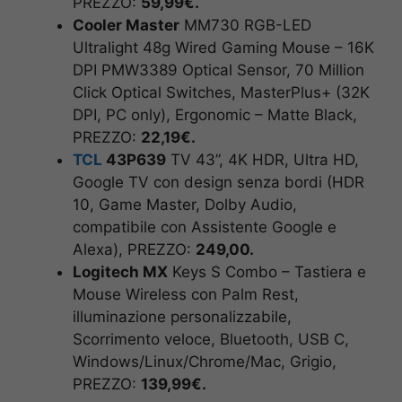
PREZZO:
59,99€.
Cooler Master
MM730 RGB-LED
Ultralight 48g Wired Gaming Mouse – 16K
DPI PMW3389 Optical Sensor, 70 Million
Click Optical Switches, MasterPlus+ (32K
DPI, PC only), Ergonomic – Matte Black,
PREZZO:
22,19€.
TCL
43P639
TV 43”, 4K HDR, Ultra HD,
Google TV con design senza bordi (HDR
10, Game Master, Dolby Audio,
compatibile con Assistente Google e
Alexa), PREZZO:
249,00.
Logitech MX
Keys S Combo – Tastiera e
Mouse Wireless con Palm Rest,
illuminazione personalizzabile,
Scorrimento veloce, Bluetooth, USB C,
Windows/Linux/Chrome/Mac, Grigio,
PREZZO:
139,99€.