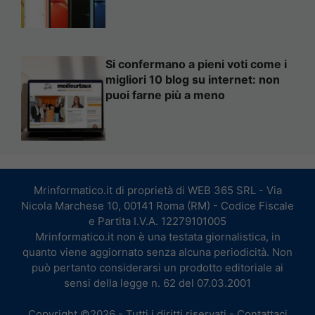
Si confermano a pieni voti come i
migliori 10 blog su internet: non
puoi farne più a meno
Mrinformatico.it di proprietà di WEB 365 SRL - Via
Nicola Marchese 10, 00141 Roma (RM) - Codice Fiscale
e Partita I.V.A. 12279101005
Mrinformatico.it non è una testata giornalistica, in
quanto viene aggiornato senza alcuna periodicità. Non
può pertanto considerarsi un prodotto editoriale ai
sensi della legge n. 62 del 07.03.2001
Copyright ©2026 - Tutti i diritti riservati -
Contattaci