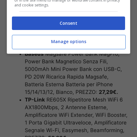
or in the site menu to manage or withdraw consent in privacy
and cookie settings.
BL TUNE
720BT Cuffie Over-Ear
Bluetooth Wireless, Pieghevoli e Leggere,
Consent
Microfono e Comandi su Padiglione con
Voice Aware, JBL Pure Bass,
Connessione Multipoint, fino a 76 ore di
Manage options
Autonomia, Nero, PREZZO:
52,99€.
Baseus
Magsafe Power Bank MagPro,
Power Bank Magnetico Senza Fili,
5000mAh Mini Power Bank con USB-C,
PD 20W Ricarica Rapida Magsafe,
Batteria Esterna Batteria per iPhone
15/14/13/12, Bianco, PREZZO:
27,29€.
TP-Link
RE605X Ripetitore Mesh WiFi 6
AX1800Mbps, 2 Antenne Esterne,
Amplificatore WiFi Extender, WiFi Booster,
1 Porta Gigabit Ultraveloce, Amplificatore
Segnale Wi-Fi, Easymesh, Beamforming,