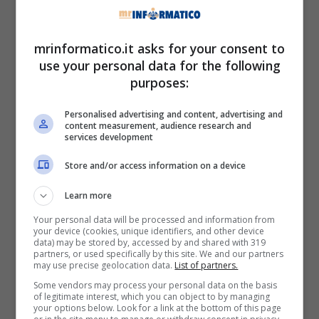
SMS.
Cifre quelle di Amazon che
toccano il minimo
mrinformatico.it asks for your consent to
storico
, quindi se avete anche in mente di fare
use your personal data for the following
qualche
regalo o pensierino
, vale la pena dare
purposes:
un’occhiata sulla pagina riservata alle offerte.
Personalised advertising and content, advertising and
content measurement, audience research and
Altri prodotti scontati
services development
Store and/or access information on a device
Amazon non presenta
solo telefoni o
smartphone
di ultima generazione, ma tanti
Learn more
prodotti che il sito inserisce nelle
“offerte di
Your personal data will be processed and information from
marzo”.
your device (cookies, unique identifiers, and other device
data) may be stored by, accessed by and shared with 319
partners, or used specifically by this site. We and our partners
may use precise geolocation data.
List of partners.
C’è una lista ben precisa, da cuffie comode per
ascoltare la propria musica preferita, fino a
Some vendors may process your personal data on the basis
of legitimate interest, which you can object to by managing
televisioni con
prezzi super scontati:
your options below. Look for a link at the bottom of this page