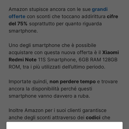
Amazon stupisce ancora con le sue
grandi
offerte
con sconti che toccano addirittura
cifre
del 75%
soprattutto per quanto riguarda
smartphone.
Uno degli smartphone che è possibile
acquistare con questa nuova offerta è il
Xiaomi
Redmi Note
11S Smartphone, 6GB RAM 128GB
ROM, tra i più utilizzati dell’ultimo periodo.
Importate quindi,
non perdere tempo
e trovare
ancora la disponibilità perché questi
smartphone vanno davvero a ruba.
Inoltre Amazon per i suoi clienti garantisce
anche degli sconti attraverso dei
codici
che
verranno mandati o
tramite e-mail
oppure con