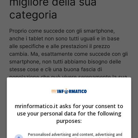
migliore della sua
categoria
Proprio come succede con gli smartphone,
anche i tablet non sono tutti uguali e in base
alle specifiche e alle prestazioni il prezzo
cambia. Ma, esattamente come succede con gli
smartphone, non tutti abbiamo bisogno delle
stesse cose e c’è una buona fascia di
popolazione che può vivere serenamente la sua
esperienza digitale anche con device che altri
invece potrebbero considerare inutilizzabili.
mrinformatico.it asks for your consent to
use your personal data for the following
purposes:
Personalised advertising and content, advertising and