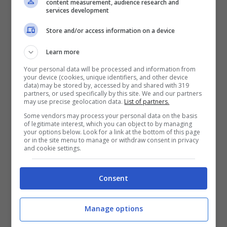
content measurement, audience research and
services development
Store and/or access information on a device
Learn more
Your personal data will be processed and information from
your device (cookies, unique identifiers, and other device
Tab Lenovo M11 con penna, il tuo nuovo tablet budget friendly –
data) may be stored by, accessed by and shared with 319
Screenshot Lenovo – mrinformatico.it
partners, or used specifically by this site. We and our partners
may use precise geolocation data.
List of partners.
Nella zona dei
device low cost
si trovano molti
Some vendors may process your personal data on the basis
of legitimate interest, which you can object to by managing
esemplari prodotti dai cinesi di Lenovo. Il brand
your options below. Look for a link at the bottom of this page
or in the site menu to manage or withdraw consent in privacy
produce in realtà device per tutte le tasche ma
and cookie settings.
è molto famoso per quelli
sotto i 250 euro
. Il
prossimo mese di aprile farà il suo debutto il
Consent
nuovo
Lenovo Tab M11.
Il prezzo americano
dovrebbe aggirarsi intorno ai 180 dollari il che
significa che anche il
prezzo europeo
dovrebbe
Manage options
essere in linea con quanto già visto. Le