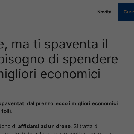
Novità
Curi
, ma ti spaventa il
bisogno di spendere
 migliori economici
paventati dal prezzo, ecco i migliori economici
folli.
idono di
affidarsi ad un drone
. Si tratta di
o modo di dar vita a riprese spettacolari e uniche