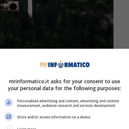
alità-prezzo – mrinformatico.it
offre caratteristiche molto interessanti. Come per
mrinformatico.it asks for your consent to use
km/h, la resistenza al vento di livello 4 e una
your personal data for the following purposes:
 prezzo finale di soli 75,99 euro su Amazon,
Personalised advertising and content, advertising and content
measurement, audience research and services development
nsigliamo il
Loolinn
, ossia un drone dotato di GPS
Store and/or access information on a device
igenti che si possono trovare anche nei top di
i partenza con un solo tasto e godere di