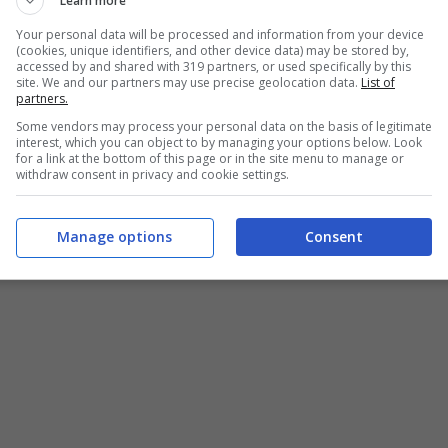
Learn more
a dalle 2 batterie incluse nella confezione. Il suo
Your personal data will be processed and information from your device
(cookies, unique identifiers, and other device data) may be stored by,
accessed by and shared with 319 partners, or used specifically by this
site. We and our partners may use precise geolocation data.
List of
ideale se volete ottenere il massimo della qualità
partners.
he come principale caratteristica questo
Some vendors may process your personal data on the basis of legitimate
. E ce n’è anche una seconda situata nella parte
interest, which you can object to by managing your options below. Look
for a link at the bottom of this page or in the site menu to manage or
he saranno così sempre precisi e sicuri. Se siete
withdraw consent in privacy and cookie settings.
mazon a 219,99 euro.
Manage options
Consent