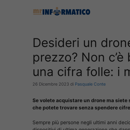
Vai
al
contenuto
Desideri un drone
prezzo? Non c’è 
una cifra folle: i
26 Dicembre 2023
di
Pasquale Conte
Se volete acquistare un drone ma siete s
che potete trovare senza spendere cifre 
Sempre più persone negli ultimi anni dec
dispositivi di ultima generazione che dann