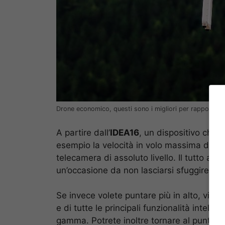
Drone economico, questi sono i migliori per rapporto qu
A partire dall’
IDEA16
, un dispositivo che 
esempio la velocità in volo massima di 40 
telecamera di assoluto livello. Il tutto al
un’occasione da non lasciarsi sfuggire.
Se invece volete puntare più in alto, vi co
e di tutte le principali funzionalità intell
gamma. Potrete inoltre tornare al punto d