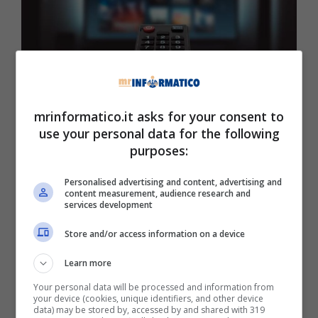
Tv, come vederla senza antenna (Mrinformatico.it)
mrinformatico.it asks for your consent to
use your personal data for the following
Manca sempre meno all’arrivo della
nuova
purposes:
versione del digitale
terrestre
, in questa
occasione saranno diversi i televisori che non
Personalised advertising and content, advertising and
potranno più essere utilizzati, il motivo è
content measurement, audience research and
semplice il nuovo
segnale
non potrà più essere
services development
captato
. Attenzione, però, è possibile correre ai
Store and/or access information on a device
ripari perché è possibile mettere in pratica
qualche piccolo accorgimento che ci consentirà
Learn more
di guardare la tv senza la presenza di
Your personal data will be processed and information from
un’antenna.
your device (cookies, unique identifiers, and other device
data) may be stored by, accessed by and shared with 319