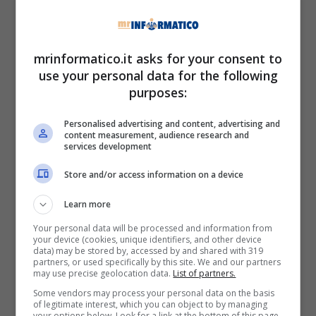
Nota bene: non bisogna assolutamente cliccare
su “Preferisco utilizzare il mio indirizzo email
mrinformatico.it asks for your consent to
corrente” se si intende aprire un account Gmail.
use your personal data for the following
Compila gli altri campi e segui le istruzione per
purposes:
completare la registrazione. Una volta registrato
torna sulla pagina Google.it e clicca su “Accedi”.
Personalised advertising and content, advertising and
Nella pagina di accesso inserisci l’indirizzo
content measurement, audience research and
Gmail appena registrato e password. Se tutto è
services development
filato liscio, in alto a destra apparirà il tuo
Store and/or access information on a device
indirizzo Gmail.
Learn more
Per entrare nell’account Gmail appena creato
Your personal data will be processed and information from
bisogna collegarsi sempre sulla pagina
your device (cookies, unique identifiers, and other device
data) may be stored by, accessed by and shared with 319
Google.it. Guarda in alto a sinistra, troverai un
partners, or used specifically by this site. We and our partners
elenco (immagini, maps, news), in mezzo a
may use precise geolocation data.
List of partners.
quest’elenco troverai anche Gmail. Clicca su
Some vendors may process your personal data on the basis
of legitimate interest, which you can object to by managing
Gmail e nel giro di pochi secondi ti ritroverai nel
your options below. Look for a link at the bottom of this page