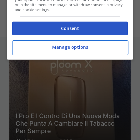
tuo account Gmail.
or in the site menu to manage or withdraw consent in privacy
and cookie settings.
Consent
ULTIMI ARTICOLI
Manage options
I Pro E I Contro Di Una Nuova Moda
Che Punta A Cambiare Il Tabacco
Per Sempre