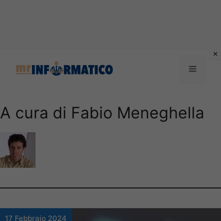
Vai
al
Menu
contenuto
A cura di Fabio Meneghella
17 Febbraio 2024