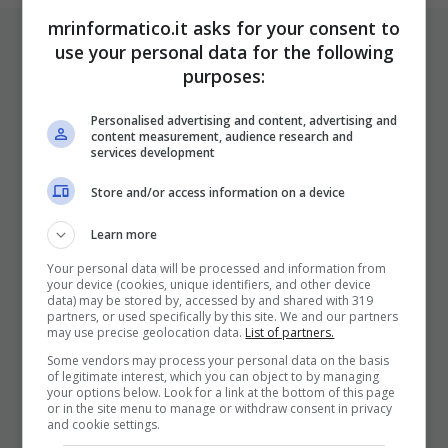
mrinformatico.it asks for your consent to
ULTIMI ARTICOLI
use your personal data for the following
purposes:
Personalised advertising and content, advertising and
content measurement, audience research and
services development
Store and/or access information on a device
Learn more
I Pro E I Contro Di Una Nuova Moda
Your personal data will be processed and information from
Che Punta A Cambiare Il Tabacco
your device (cookies, unique identifiers, and other device
data) may be stored by, accessed by and shared with 319
Per Sempre
partners, or used specifically by this site. We and our partners
may use precise geolocation data.
List of partners.
25 Novembre 2025
Some vendors may process your personal data on the basis
of legitimate interest, which you can object to by managing
your options below. Look for a link at the bottom of this page
or in the site menu to manage or withdraw consent in privacy
and cookie settings.
Come mettere in sicurezza il