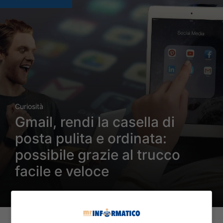
Curiosità
Gmail, rendi la casella di
posta pulita e ordinata:
possibile grazie al trucco
facile e veloce