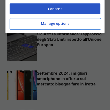
proprio sito web
Consent
Manage options
Sicurezza informatica: l’approccio
degli Stati Uniti rispetto all’Unione
Europea
Settembre 2024, i migliori
smartphone in offerta sul
mercato: bisogna fare in fretta