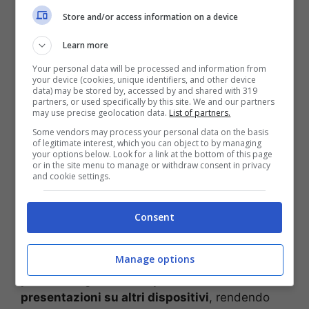
Store and/or access information on a device
Learn more
Your personal data will be processed and information from
your device (cookies, unique identifiers, and other device
data) may be stored by, accessed by and shared with 319
partners, or used specifically by this site. We and our partners
may use precise geolocation data.
List of partners.
Le funzioni di Apple Vision Pro saranno molto utili anche in
ambienti lavorativi – Screenshot YouTube Apple –
Some vendors may process your personal data on the basis
of legitimate interest, which you can object to by managing
mrinformatico.it
your options below. Look for a link at the bottom of this page
or in the site menu to manage or withdraw consent in privacy
L’interfaccia utente di Keynote su Vision Pro si
and cookie settings.
presenta intuitiva e ben progettata. La barra
laterale offre un accesso rapido alle diapositive,
Consent
mentre la barra degli strumenti in basso facilita
la personalizzazione delle presentazioni. Inoltre,
Manage options
la funzionalità di mirroring su AirPlay
permette agli utenti di proiettare le loro
presentazioni su altri dispositivi
, rendendo