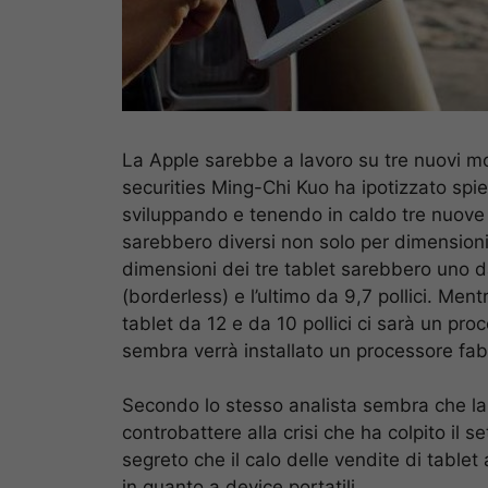
La Apple sarebbe a lavoro su tre nuovi mode
securities Ming-Chi Kuo ha ipotizzato sp
sviluppando e tenendo in caldo tre nuove t
sarebbero diversi non solo per dimension
dimensioni dei tre tablet sarebbero uno da 
(borderless) e l’ultimo da 9,7 pollici. Ment
tablet da 12 e da 10 pollici ci sarà un pro
sembra verrà installato un processore fab
Secondo lo stesso analista sembra che la
controbattere alla crisi che ha colpito il se
segreto che il calo delle vendite di tablet
in quanto a device portatili.