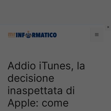
Vai
al
Menu
contenuto
Addio iTunes, la
decisione
inaspettata di
Apple: come