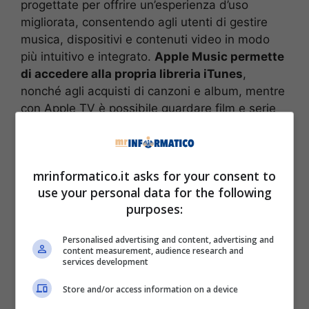
progettate per offrire un’esperienza d’uso
migliorata, consentendo agli utenti di gestire
musica, dispositivi e contenuti video in modo
più intuitivo e integrato.
Apple Music permette
di accedere alla propria libreria iTunes
,
nonché agli acquisti di canzoni e album, mentre
con Apple TV è possibile guardare film e serie
TV, compresi i contenuti in streaming con
abbonamento. Apple Devices, d’altro canto,
facilita il backup, il ripristino e la
mrinformatico.it asks for your consent to
sincronizzazione di iPhone e iPad.
use your personal data for the following
purposes:
Personalised advertising and content, advertising and
content measurement, audience research and
services development
Store and/or access information on a device