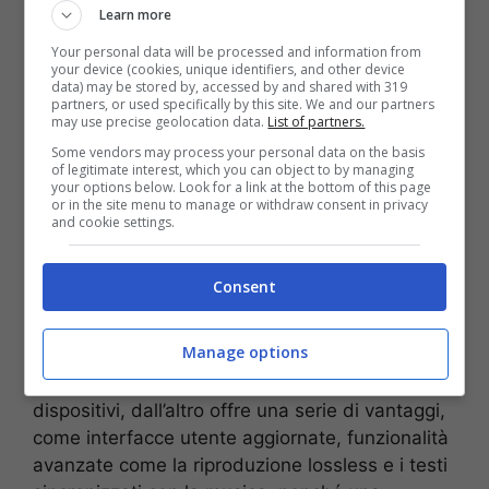
Learn more
Your personal data will be processed and information from
your device (cookies, unique identifiers, and other device
data) may be stored by, accessed by and shared with 319
Sostituire iTunes non sarà facile – Screenshot YouTube Tech
partners, or used specifically by this site. We and our partners
Talk America – mrinformatico.it
may use precise geolocation data.
List of partners.
Some vendors may process your personal data on the basis
Questa mossa di Apple segna
un netto
of legitimate interest, which you can object to by managing
your options below. Look for a link at the bottom of this page
distacco dalla strategia precedente
, orientata
or in the site menu to manage or withdraw consent in privacy
verso un unico software onnicomprensivo, per
and cookie settings.
abbracciare una soluzione più frammentata ma
allo stesso tempo specializzata, che si allinea
Consent
meglio alle aspettative degli utenti moderni. Se
da un lato
questa transizione può sembrare
Manage options
scomoda
per chi era abituato a un unico punto
di riferimento per la gestione di musica e
dispositivi, dall’altro offre una serie di vantaggi,
come interfacce utente aggiornate, funzionalità
avanzate come la riproduzione lossless e i testi