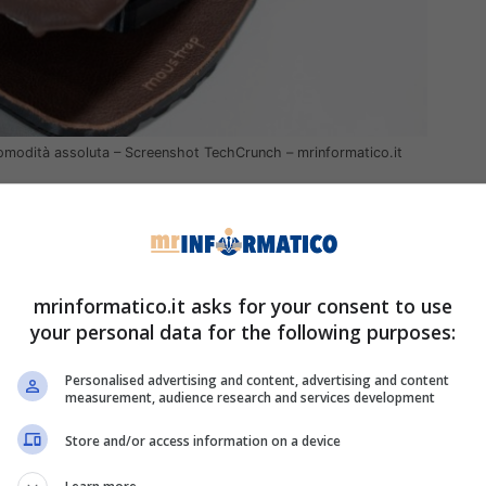
omodità assoluta – Screenshot TechCrunch – mrinformatico.it
rettore creativo e ha la mano ferita per via di
to farsi tagliare il tendine per muovere il dito. E
facendo. Così ho fatto qualche ricerca sui mouse
ti grossi cambiamenti negli ultimi decenni
” ha
mrinformatico.it asks for your consent to use
ta a TechCrunch.
your personal data for the following purposes:
o mouse,
una vera e propria opera d’arte
ma che
Personalised advertising and content, advertising and content
sicuro e preciso. Come detto, avendo questa
measurement, audience research and services development
te di
appoggiare il polso
e di eseguire movimenti
Store and/or access information on a device
e garantisce inoltre
una precisione di click
hiarato, ma probabilmente si attesterà sui
500