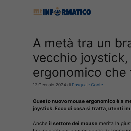
Vai
al
contenuto
A metà tra un bra
vecchio joystick
ergonomico che f
17 Gennaio 2024
di
Pasquale Conte
Questo nuovo mouse ergonomico è a metà
joystick. Ecco di cosa si tratta, utenti im
Anche
il settore dei mouse
merita la gius
tipi, pensati per ogni esigenza del consum