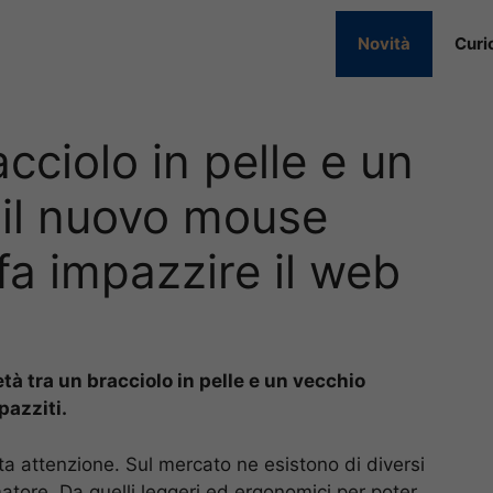
Novità
Curi
cciolo in pelle e un
, il nuovo mouse
a impazzire il web
 tra un bracciolo in pelle e un vecchio
pazziti.
ta attenzione. Sul mercato ne esistono di diversi
atore. Da quelli leggeri ed ergonomici per poter