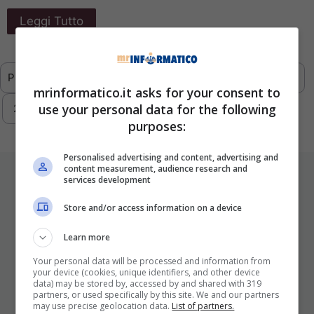
Leggi Tutto
Previous
1
…
289
290
291
292
mrinformatico.it asks for your consent to
use your personal data for the following
293
Next
purposes:
Personalised advertising and content, advertising and
content measurement, audience research and
ULTIMI ARTICOLI
services development
Store and/or access information on a device
Learn more
Your personal data will be processed and information from
your device (cookies, unique identifiers, and other device
data) may be stored by, accessed by and shared with 319
partners, or used specifically by this site. We and our partners
may use precise geolocation data.
List of partners.