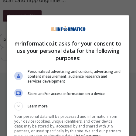
scaricato l’app originale ...
Leggi Tutto
Previous
1
…
4
5
6
7
8
mrinformatico.it asks for your consent to
use your personal data for the following
…
293
Next
purposes:
Personalised advertising and content, advertising and
content measurement, audience research and
services development
ULTIMI ARTICOLI
Store and/or access information on a device
Learn more
Your personal data will be processed and information from
your device (cookies, unique identifiers, and other device
data) may be stored by, accessed by and shared with 319
partners, or used specifically by this site. We and our partners
may use precise geolocation data.
List of partners.