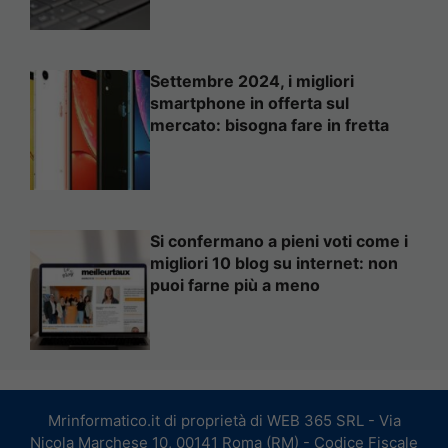
Settembre 2024, i migliori
smartphone in offerta sul
mercato: bisogna fare in fretta
Si confermano a pieni voti come i
migliori 10 blog su internet: non
puoi farne più a meno
Mrinformatico.it di proprietà di WEB 365 SRL - Via
Nicola Marchese 10, 00141 Roma (RM) - Codice Fiscale