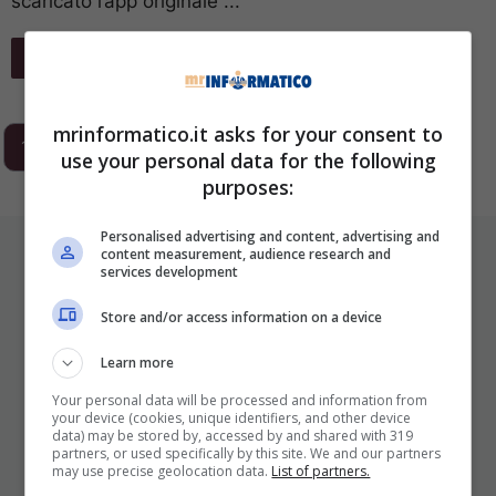
scaricato l’app originale ...
Leggi Tutto
mrinformatico.it asks for your consent to
1
2
3
…
293
Next
use your personal data for the following
purposes:
Personalised advertising and content, advertising and
ULTIMI ARTICOLI
content measurement, audience research and
services development
Store and/or access information on a device
Learn more
Your personal data will be processed and information from
your device (cookies, unique identifiers, and other device
data) may be stored by, accessed by and shared with 319
partners, or used specifically by this site. We and our partners
may use precise geolocation data.
List of partners.
I Pro E I Contro Di Una Nuova Moda