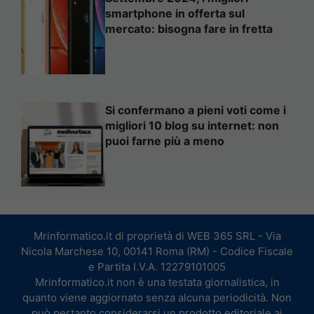
smartphone in offerta sul
mercato: bisogna fare in fretta
Si confermano a pieni voti come i
migliori 10 blog su internet: non
puoi farne più a meno
Mrinformatico.it di proprietà di WEB 365 SRL - Via
Nicola Marchese 10, 00141 Roma (RM) - Codice Fiscale
e Partita I.V.A. 12279101005
Mrinformatico.it non è una testata giornalistica, in
quanto viene aggiornato senza alcuna periodicità. Non
può pertanto considerarsi un prodotto editoriale ai