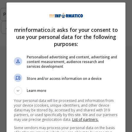
Previous
1
…
5
6
7
8
9
…
293
Next
mrinformatico.it asks for your consent to
use your personal data for the following
purposes:
ULTIMI ARTICOLI
Personalised advertising and content, advertising and
content measurement, audience research and
services development
Store and/or access information on a device
Learn more
Your personal data will be processed and information from
your device (cookies, unique identifiers, and other device
data) may be stored by, accessed by and shared with 319
partners, or used specifically by this site. We and our partners
I Pro E I Contro Di Una Nuova Moda
may use precise geolocation data.
List of partners.
Che Punta A Cambiare Il Tabacco
Some vendors may process your personal data on the basis