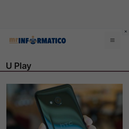
Vai
al
Menu
contenuto
U Play