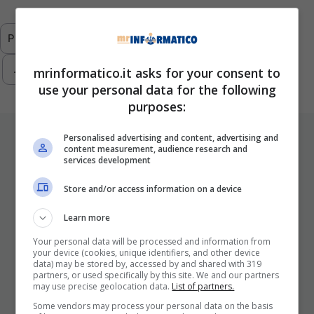
Previous
1
…
6
7
8
9
10
…
293
Next
mrinformatico.it asks for your consent to
use your personal data for the following
purposes:
ULTIMI ARTICOLI
Personalised advertising and content, advertising and
content measurement, audience research and
services development
Store and/or access information on a device
Learn more
Your personal data will be processed and information from
your device (cookies, unique identifiers, and other device
data) may be stored by, accessed by and shared with 319
partners, or used specifically by this site. We and our partners
may use precise geolocation data.
List of partners.
I Pro E I Contro Di Una Nuova Moda
Che Punta A Cambiare Il Tabacco
Some vendors may process your personal data on the basis