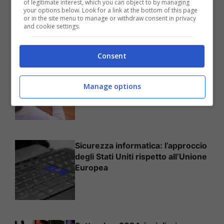
of legitimate interest, which you can object to by managing
Per Sempre
your options below. Look for a link at the bottom of this page
or in the site menu to manage or withdraw consent in privacy
25 Novembre 2025
and cookie settings.
Consent
Come mettere in sicurezza il
proprio sito web
Manage options
Sicurezza informatica: l’approccio
degli Stati Uniti rispetto all’Unione
Europea