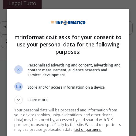
Leggi Tutto
Previous
1
…
286
287
288
289
mrinformatico.it asks for your consent to
290
…
293
Next
use your personal data for the following
purposes:
Personalised advertising and content, advertising and
ULTIMI ARTICOLI
content measurement, audience research and
services development
Store and/or access information on a device
Learn more
Your personal data will be processed and information from
your device (cookies, unique identifiers, and other device
data) may be stored by, accessed by and shared with 319
partners, or used specifically by this site. We and our partners
may use precise geolocation data.
List of partners.