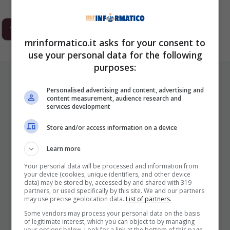
1
2
3
…
293
Next
mrinformatico.it asks for your consent to
use your personal data for the following
purposes:
ULTIMI ARTICOLI
Personalised advertising and content, advertising and
content measurement, audience research and
services development
Store and/or access information on a device
Learn more
Your personal data will be processed and information from
your device (cookies, unique identifiers, and other device
data) may be stored by, accessed by and shared with 319
I Pro E I Contro Di Una Nuova Moda
partners, or used specifically by this site. We and our partners
may use precise geolocation data.
List of partners.
Che Punta A Cambiare Il Tabacco
Some vendors may process your personal data on the basis
Per Sempre
of legitimate interest, which you can object to by managing
your options below. Look for a link at the bottom of this page