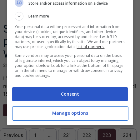
Store and/or access information on a device
Learn more
Samsung Notebook,
Your personal data will be processed and information from
your device (cookies, unique identifiers, and other device
data) may be stored by, accessed by and shared with 319
presto nuovi modelli con
partners, or used specifically by this site. We and our partners
may use precise geolocation data.
List of partners.
Window 10
Some vendors may process your personal data on the basis
of legitimate interest, which you can object to by managing
21 Dicembre 2016
your options below. Look for a link at the bottom of this page
or in the site menu to manage or withdraw consent in privacy
and cookie settings.
L’azienda coreana sta preparando l’uscita di due
nuovi modelli di Notebook, uno di 13 pollici e l’altro di
15 pollici. La ...
Consent
Leggi Tutto
Manage options
Previous
1
…
221
222
223
224