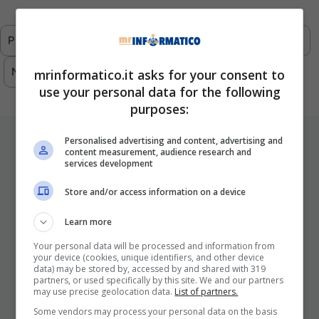
Previous
1
…
290
291
292
293
Next
mrinformatico.it asks for your consent to
use your personal data for the following
purposes:
ULTIMI ARTICOLI
Personalised advertising and content, advertising and
content measurement, audience research and
services development
Store and/or access information on a device
Learn more
Your personal data will be processed and information from
your device (cookies, unique identifiers, and other device
data) may be stored by, accessed by and shared with 319
partners, or used specifically by this site. We and our partners
may use precise geolocation data.
List of partners.
I Pro E I Contro Di Una Nuova Moda
Che Punta A Cambiare Il Tabacco
Some vendors may process your personal data on the basis