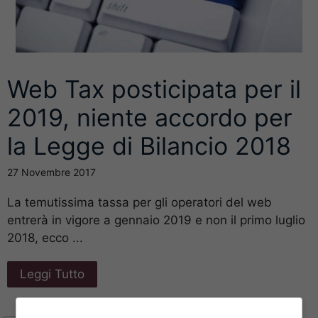
Web Tax posticipata per il
2019, niente accordo per
la Legge di Bilancio 2018
27 Novembre 2017
La temutissima tassa per gli operatori del web
entrerà in vigore a gennaio 2019 e non il primo luglio
2018, ecco ...
Leggi Tutto