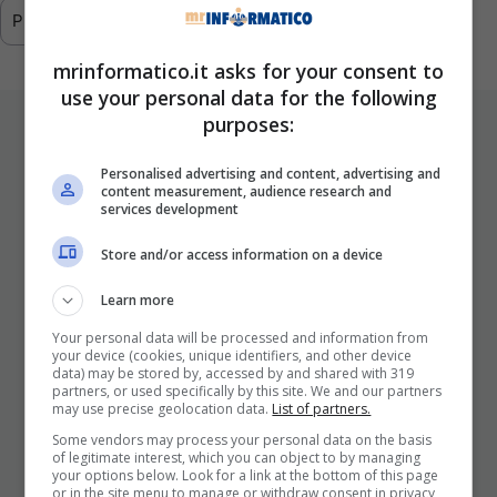
Previous
1
…
291
292
293
mrinformatico.it asks for your consent to
use your personal data for the following
purposes:
ULTIMI ARTICOLI
Personalised advertising and content, advertising and
content measurement, audience research and
services development
Store and/or access information on a device
Learn more
Your personal data will be processed and information from
your device (cookies, unique identifiers, and other device
I Pro E I Contro Di Una Nuova Moda
data) may be stored by, accessed by and shared with 319
partners, or used specifically by this site. We and our partners
Che Punta A Cambiare Il Tabacco
may use precise geolocation data.
List of partners.
Per Sempre
Some vendors may process your personal data on the basis
of legitimate interest, which you can object to by managing
25 Novembre 2025
your options below. Look for a link at the bottom of this page
or in the site menu to manage or withdraw consent in privacy