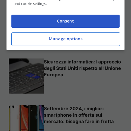
and cookie settings.
Come mettere in sicurezza il
Consent
proprio sito web
Manage options
Sicurezza informatica: l’approccio
degli Stati Uniti rispetto all’Unione
Europea
Settembre 2024, i migliori
smartphone in offerta sul
mercato: bisogna fare in fretta