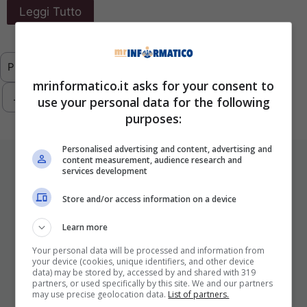
Leggi Tutto
Previous
1
…
6
7
8
9
10
mrinformatico.it asks for your consent to
…
293
Next
use your personal data for the following
purposes:
Personalised advertising and content, advertising and
ULTIMI ARTICOLI
content measurement, audience research and
services development
Store and/or access information on a device
Learn more
Your personal data will be processed and information from
your device (cookies, unique identifiers, and other device
data) may be stored by, accessed by and shared with 319
partners, or used specifically by this site. We and our partners
may use precise geolocation data.
List of partners.