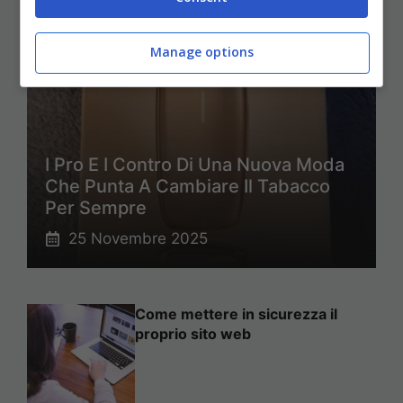
Manage options
I Pro E I Contro Di Una Nuova Moda
Che Punta A Cambiare Il Tabacco
Per Sempre
25 Novembre 2025
Come mettere in sicurezza il
proprio sito web