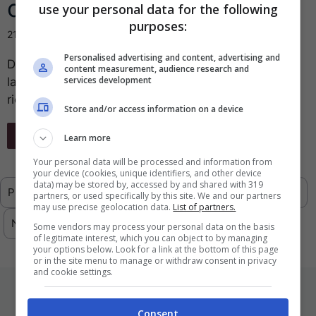
cercando sul web
use your personal data for the following
purposes:
21 Ottobre 2016
Personalised advertising and content, advertising and
Da un’indagine svolta per Google ecco i dieci nuovi
content measurement, audience research and
services development
lavori che oggi si possono cercare con una semplice
ricerca sul web: ...
Store and/or access information on a device
Leggi Tutto
Learn more
Your personal data will be processed and information from
your device (cookies, unique identifiers, and other device
data) may be stored by, accessed by and shared with 319
Previous
1
…
290
291
292
293
partners, or used specifically by this site. We and our partners
may use precise geolocation data.
List of partners.
Next
Some vendors may process your personal data on the basis
of legitimate interest, which you can object to by managing
your options below. Look for a link at the bottom of this page
or in the site menu to manage or withdraw consent in privacy
and cookie settings.
ULTIMI ARTICOLI
Consent